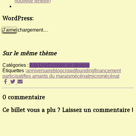
nouvelle fenêtre)
WordPress:
J'aime
chargement…
Sur le même thème
Catégories :
A la Une
Ecrivain en devenir
Étiquettes :
anniversaire
blog
crowdfounding
financement
participatif
les amants du marais
mécénat
micromécénat
0 commentaire
Ce billet vous a plu ? Laissez un commentaire !