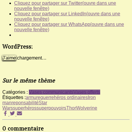
Cliquez pour partager sur Twitter(ouvre dans une
nouvelle fenêtre)
Cliquez pour partager sur LinkedIn(ouvre dans une
nouvelle fenêtre)
Cliquez pour partager sur WhatsApp(ouvre dans une
nouvelle fenêtre)
WordPress:
J'aime
chargement…
Sur le même thème
Catégories :
Vases communicants
Vases offerts
Étiquettes :
armure
guerre
héros ordinaires
Iron
man
reponsabilité
Star
Wars
superhéros
superpouvoirs
Thor
Wolverine
0 commentaire