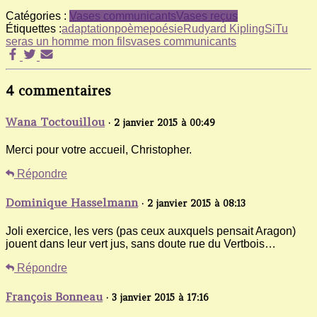
Catégories :
Vases communicants
Vases reçus
Étiquettes :
adaptation
poème
poésie
Rudyard Kipling
Si
Tu
seras un homme mon fils
vases communicants
4 commentaires
Wana Toctouillou
· 2 janvier 2015 à 00:49
Merci pour votre accueil, Christopher.
Répondre
Dominique Hasselmann
· 2 janvier 2015 à 08:13
Joli exercice, les vers (pas ceux auxquels pensait Aragon)
jouent dans leur vert jus, sans doute rue du Vertbois…
Répondre
François Bonneau
· 3 janvier 2015 à 17:16