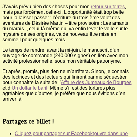
J’avais prévu bien des choses pour mon
retour sur terres
,
mais pas forcément celle-ci. L’opportunité était trop belle
pour la laisser passer : l’écriture du troisième volet des
aventures de Désirée Martin – titre provisoire : Les amants
du marais -, celui-là même qui va enfin lever le voile sur le
mystère de ses origines, va de nouveau être mise en
sommeil pour quelques mois.
Le temps de rendre, avant la mi-juin, le manuscrit d’un
ouvrage de commande (240.000 signes) en lien avec mon
activité professionnelle, sous mon véritable patronyme.
Et après, promis, plus rien ne m’arrêtera. Sinon, je connais
des lectrices et des lecteurs qui finiront par me séquestrer
pour connaître la suite de l’
Affaire des Jumeaux de Bourges
et d’
Un dollar le baril
. Même s’il est des tortures plus
agréables que d’autres, je préfère que nous évitions d’en
arriver là.
Partagez ce billet !
Cliquez pour partager sur Facebook(ouvre dans une