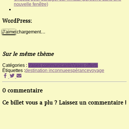
nouvelle fenêtre)
WordPress:
J'aime
chargement…
Sur le même thème
Catégories :
Vases communicants
Vases offerts
Étiquettes :
destination inconnue
espérance
voyage
0 commentaire
Ce billet vous a plu ? Laissez un commentaire !