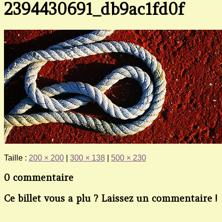
2394430691_db9ac1fd0f
Taille :
200 × 200
|
300 × 138
|
500 × 230
0 commentaire
Ce billet vous a plu ? Laissez un commentaire !