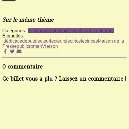
Sur le même thème
Catégories :
Ecrivain en devenir
Livres
Un dollar le baril
Étiquettes
:
dédicace
député
lecteur
lecteurs
lectrice
lectrices
Maison de la
Presse
public
roman
Vierzon
0 commentaire
Ce billet vous a plu ? Laissez un commentaire !