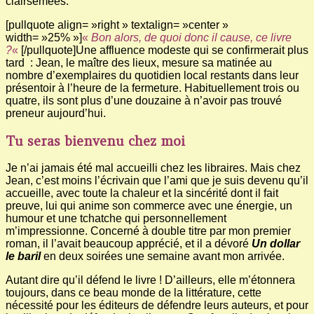
clairsemées.
[pullquote align= »right » textalign= »center »
width= »25% »]
«
Bon alors, de quoi donc il cause, ce livre
?
«
[/pullquote]Une affluence modeste qui se confirmerait plus
tard : Jean, le maître des lieux, mesure sa matinée au
nombre d’exemplaires du quotidien local restants dans leur
présentoir à l’heure de la fermeture. Habituellement trois ou
quatre, ils sont plus d’une douzaine à n’avoir pas trouvé
preneur aujourd’hui.
Tu seras bienvenu chez moi
Je n’ai jamais été mal accueilli chez les libraires. Mais chez
Jean, c’est moins l’écrivain que l’ami que je suis devenu qu’il
accueille, avec toute la chaleur et la sincérité dont il fait
preuve, lui qui anime son commerce avec une énergie, un
humour et une tchatche qui personnellement
m’impressionne. Concerné à double titre par mon premier
roman, il l’avait beaucoup apprécié, et il a dévoré
Un dollar
le baril
en deux soirées une semaine avant mon arrivée.
Autant dire qu’il défend le livre ! D’ailleurs, elle m’étonnera
toujours, dans ce beau monde de la littérature, cette
nécessité pour les éditeurs de défendre leurs auteurs, et pour