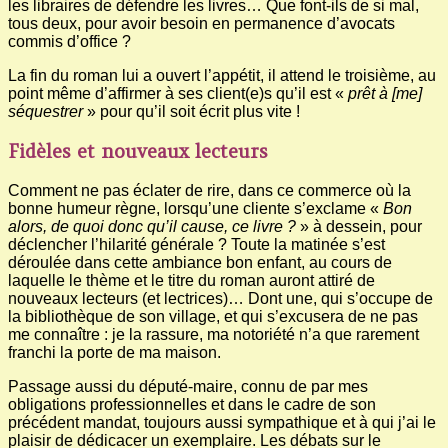
les libraires de défendre les livres… Que font-ils de si mal,
tous deux, pour avoir besoin en permanence d’avocats
commis d’office ?
La fin du roman lui a ouvert l’appétit, il attend le troisième, au
point même d’affirmer à ses client(e)s qu’il est «
prêt à [me]
séquestrer
» pour qu’il soit écrit plus vite !
Fidèles et nouveaux lecteurs
Comment ne pas éclater de rire, dans ce commerce où la
bonne humeur règne, lorsqu’une cliente s’exclame «
Bon
alors, de quoi donc qu’il cause, ce livre ?
» à dessein, pour
déclencher l’hilarité générale ? Toute la matinée s’est
déroulée dans cette ambiance bon enfant, au cours de
laquelle le thème et le titre du roman auront attiré de
nouveaux lecteurs (et lectrices)… Dont une, qui s’occupe de
la bibliothèque de son village, et qui s’excusera de ne pas
me connaître : je la rassure, ma notoriété n’a que rarement
franchi la porte de ma maison.
Passage aussi du député-maire, connu de par mes
obligations professionnelles et dans le cadre de son
précédent mandat, toujours aussi sympathique et à qui j’ai le
plaisir de dédicacer un exemplaire. Les débats sur le