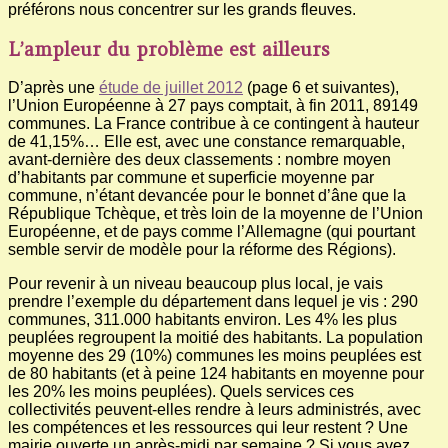
préférons nous concentrer sur les grands fleuves.
L’ampleur du problème est ailleurs
D’après une
étude de juillet 2012
(page 6 et suivantes),
l’Union Européenne à 27 pays comptait, à fin 2011, 89149
communes. La France contribue à ce contingent à hauteur
de 41,15%… Elle est, avec une constance remarquable,
avant-dernière des deux classements : nombre moyen
d’habitants par commune et superficie moyenne par
commune, n’étant devancée pour le bonnet d’âne que la
République Tchèque, et très loin de la moyenne de l’Union
Européenne, et de pays comme l’Allemagne (qui pourtant
semble servir de modèle pour la réforme des Régions).
Pour revenir à un niveau beaucoup plus local, je vais
prendre l’exemple du département dans lequel je vis : 290
communes, 311.000 habitants environ. Les 4% les plus
peuplées regroupent la moitié des habitants. La population
moyenne des 29 (10%) communes les moins peuplées est
de 80 habitants (et à peine 124 habitants en moyenne pour
les 20% les moins peuplées). Quels services ces
collectivités peuvent-elles rendre à leurs administrés, avec
les compétences et les ressources qui leur restent ? Une
mairie ouverte un après-midi par semaine ? Si vous avez