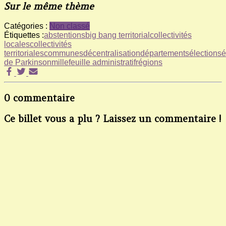
Sur le même thème
Catégories :
Non classé
Étiquettes :
abstentions
big bang territorial
collectivités
locales
collectivités
territoriales
communes
décentralisation
départements
élections
é
de Parkinson
millefeuille administratif
régions
0 commentaire
Ce billet vous a plu ? Laissez un commentaire !