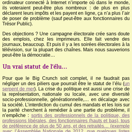
ordinateur connecté à Internet n’importe où dans le monde,
ils voteraient peut-être plus nombreux : de plus en plus
déclarent leurs impôts et les payent en ligne, ça n’a plus l’air
de poser de problème (sauf peut-être aux fonctionnaires du
Trésor Public).
Des objections ? Une campagne électorale crée sans doute
des emplois, chez les imprimeurs. Elle fait vendre des
journaux, beaucoup. Et puis il y a les soirées électorales à la
télévision, sur la plupart des chaînes. Mais nous sauverions
peut-être la démocratie…
Un vrai statut de l’élu…
Pour que le Big Crunch soit complet, il ne faudrait pas
négliger un des piliers que pourrait être le statut de l’élu (
un
serpent de mer
). La crise du politique est aussi une crise de
la représentation, nationale ou locale, avec une diversité
socio-professionnelle, générationnelle,… en décalage avec
la société. L’interdiction du cumul des mandats et les lois sur
la parité cherchent à remédier à une partie du problème, il
n’empêche :
sortis des professionnels de la politique, des
professions libérales, des fonctionnaires (hauts et bas), tous
de préférence de plus de 50 ans, et des retraités… (exemple
avec l’Assemblée Nationale de 2012, que quelques listes