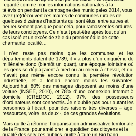
regardé comme moi les informations nationales à la
télévision pendant la campagne des municipales 2014, vous
avez (re)découvert ces maires de communes rurales de
quelques dizaines d’habitants qui sont élus, entre autres et
heureusement pas que pour cela, pour ramasser les ordures
de leurs concitoyens. Ce n’était peut-être après tout qu’un
cas isolé et un excès de zèle du premier édile de cette
charmante localité…
Il n’en reste pas moins que les communes et les
départements datent de 1789, il y a plus d’un cinquième de
millénaire donc (bientôt un quart), une époque lointaine où
les gens se déplaçaient à pied ou au mieux à cheval, et qui
n’avait pas même encore connu la première révolution
industrielle, et a fortiori encore moins les suivantes.
Aujourd’hui, 80% des ménages disposent au moins d’une
voiture (INSEE, 2010), et 78% d’une connexion Internet à
domicile (CREDOC, 2012). 97% des possesseurs
d’ordinateurs sont connectés. Je n’oublie pas pour autant les
personnes à l’écart, pour des raisons très diverses – âge,
ressources, voire les deux -, de ces grandes évolutions.
Mais quitte à réformer l’organisation administrative territoriale
de la France, pour améliorer le quotidien des citoyens et la
qualité des services publics, quitte à faire un Big bang,