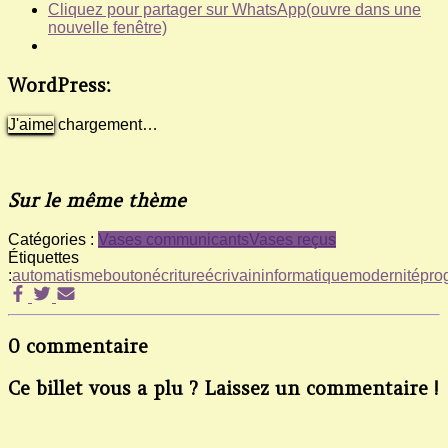
Cliquez pour partager sur WhatsApp(ouvre dans une
nouvelle fenêtre)
WordPress:
J'aime
chargement…
Sur le même thème
Catégories :
Vases communicants
Vases reçus
Étiquettes
:
automatisme
bouton
écriture
écrivain
informatique
modernité
pro
0 commentaire
Ce billet vous a plu ? Laissez un commentaire !