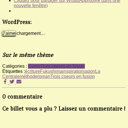
Cliquez pour partager sur WhatsApp(ouvre dans une
nouvelle fenêtre)
WordPress:
J'aime
chargement…
Sur le même thème
Catégories :
Livres
Trois coeurs en fusion
Étiquettes :
écriture
Fukushima
inspiration
japon
La
Centrale
méthode
roman
Trois coeurs en fusion
0 commentaire
Ce billet vous a plu ? Laissez un commentaire !