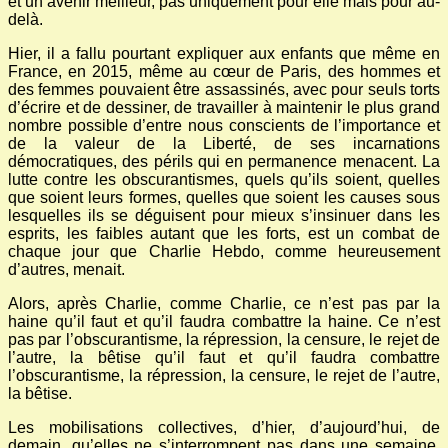
et un avenir meilleur, pas uniquement pour elle mais pour au-
delà.
Hier, il a fallu pourtant expliquer aux enfants que même en
France, en 2015, même au cœur de Paris, des hommes et
des femmes pouvaient être assassinés, avec pour seuls torts
d’écrire et de dessiner, de travailler à maintenir le plus grand
nombre possible d’entre nous conscients de l’importance et
de la valeur de la Liberté, de ses incarnations
démocratiques, des périls qui en permanence menacent. La
lutte contre les obscurantismes, quels qu’ils soient, quelles
que soient leurs formes, quelles que soient les causes sous
lesquelles ils se déguisent pour mieux s’insinuer dans les
esprits, les faibles autant que les forts, est un combat de
chaque jour que Charlie Hebdo, comme heureusement
d’autres, menait.
Alors, après Charlie, comme Charlie, ce n’est pas par la
haine qu’il faut et qu’il faudra combattre la haine. Ce n’est
pas par l’obscurantisme, la répression, la censure, le rejet de
l’autre, la bêtise qu’il faut et qu’il faudra combattre
l’obscurantisme, la répression, la censure, le rejet de l’autre,
la bêtise.
Les mobilisations collectives, d’hier, d’aujourd’hui, de
demain, qu’elles ne s’interrompent pas dans une semaine,