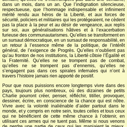
dans un mois, dans un an. Que l’indignation silencieuse,
respectueuse, que l’hommage indispensable et infiniment
mérité rendu aux héros de la Liberté, et aux forces de
sécurité, policiers et militaires qui les protégeaient, ne cèdent
pas la place à la peur et au désir de vengeance, aux replis
sur soi, aux généralisations hâtives et à l’exacerbation
furieuse des communautarismes. Qu’elles se transforment en
un sursaut démocratique, en un sursaut de responsabilité, en
un retour à l’essence même de la politique, de l’intérêt
général, de l’exigence de Progrès. Qu’elles n’oublient pas
qu’au fronton de nos institutions, la Liberté côtoie l’Égalité et
la Fraternité. Qu’elles ne se trompent pas de combat,
qu’elles ne se trompent pas d’ennemis, qu’elles ne
s’engagent pas dans ces spirales infernales qui n’ont à
travers l’histoire jamais rien apporté de positif.
Pour que nous puissions encore longtemps vivre dans des
pays, toujours plus nombreux, où des dizaines de petits
Charlie pourront créer, penser, réfléchir, titiller, provoquer,
dessiner, écrire, en conscience de la chance qui est nôtre.
Vivre avec la volonté inaliénable d’aider partout dans le
monde, et y compris en notre sein, toutes celles et tous ceux
qui ne bénéficient de cette même chance à l’obtenir, en
utilisant ces armes qui ne tuent pas. Même si nous venons
de perdre une partie de ceux qui les maniaient le mieux.