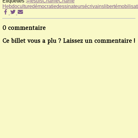
Étiquettes :
#jesuisCharlie
Charlie
Hebdo
culture
démocratie
dessinateurs
écrivains
liberté
mobilisat
0 commentaire
Ce billet vous a plu ? Laissez un commentaire !