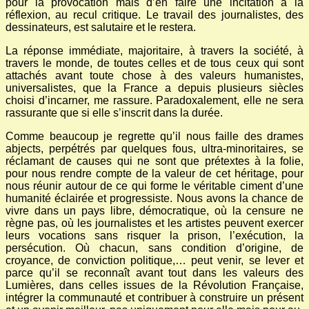
pour la provocation mais d’en faire une incitation à la
réflexion, au recul critique. Le travail des journalistes, des
dessinateurs, est salutaire et le restera.
La réponse immédiate, majoritaire, à travers la société, à
travers le monde, de toutes celles et de tous ceux qui sont
attachés avant toute chose à des valeurs humanistes,
universalistes, que la France a depuis plusieurs siècles
choisi d’incarner, me rassure. Paradoxalement, elle ne sera
rassurante que si elle s’inscrit dans la durée.
Comme beaucoup je regrette qu’il nous faille des drames
abjects, perpétrés par quelques fous, ultra-minoritaires, se
réclamant de causes qui ne sont que prétextes à la folie,
pour nous rendre compte de la valeur de cet héritage, pour
nous réunir autour de ce qui forme le véritable ciment d’une
humanité éclairée et progressiste. Nous avons la chance de
vivre dans un pays libre, démocratique, où la censure ne
règne pas, où les journalistes et les artistes peuvent exercer
leurs vocations sans risquer la prison, l’exécution, la
persécution. Où chacun, sans condition d’origine, de
croyance, de conviction politique,… peut venir, se lever et
parce qu’il se reconnaît avant tout dans les valeurs des
Lumières, dans celles issues de la Révolution Française,
intégrer la communauté et contribuer à construire un présent