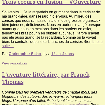
Trois coeurs en fusion – #Ouverture
Souvenirs… Je la regardais en grimpant dans le cerisier de
ma grand-mère, dans le jardin d’en-bas. Au milieu des
cerises que nous ramassions alors, des grosses bigarreaux
bien juteuses, délicieuses. Nous en aurions mangé presque
autant que nous en mettions dans les paniers en osier,
tendant les bras pour n’en oublier aucune, si l’arbre n’avait
pas été aussi grand. Je la regardais. Comme on la voyait
bien, la centrale, depuis les branches du cerisier. Bien
Lire la
suite…
Par
Christopher Selac
, il y a
15 ans
14 ans
Vases communicants
L’aventure littéraire, par Franck
Thomas
Comme tous les premiers vendredis de chaque mois, des
blogueurs, des auteurs, des écrivains, échangent leurs
blogs. L’espace d’un billet, ils écrivent les uns chez les
autres, en tandem : ce sont les
Vases communicants
. Pour