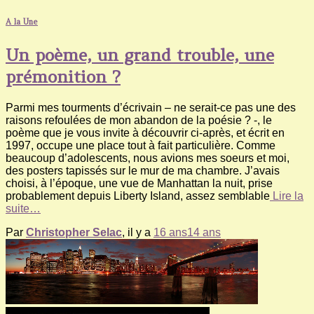
A la Une
Un poème, un grand trouble, une
prémonition ?
Parmi mes tourments d’écrivain – ne serait-ce pas une des
raisons refoulées de mon abandon de la poésie ? -, le
poème que je vous invite à découvrir ci-après, et écrit en
1997, occupe une place tout à fait particulière. Comme
beaucoup d’adolescents, nous avions mes soeurs et moi,
des posters tapissés sur le mur de ma chambre. J’avais
choisi, à l’époque, une vue de Manhattan la nuit, prise
probablement depuis Liberty Island, assez semblable
Lire la
suite…
Par
Christopher Selac
, il y a
16 ans
14 ans