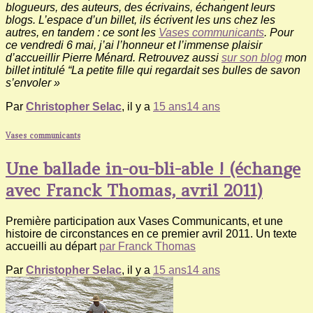
blogueurs, des auteurs, des écrivains, échangent leurs
blogs. L’espace d’un billet, ils écrivent les uns chez les
autres, en tandem : ce sont les
Vases communicants
. Pour
ce vendredi 6 mai, j’ai l’honneur et l’immense plaisir
d’accueillir Pierre Ménard. Retrouvez aussi
sur son blog
mon
billet intitulé “La petite fille qui regardait ses bulles de savon
s’envoler »
Par
Christopher Selac
, il y a
15 ans
14 ans
Vases communicants
Une ballade in-​​ou-​​bli-​​able ! (échange
avec Franck Thomas, avril 2011)
Première participation aux Vases Communicants, et une
histoire de circonstances en ce premier avril 2011. Un texte
accueilli au départ
par Franck Thomas
Par
Christopher Selac
, il y a
15 ans
14 ans