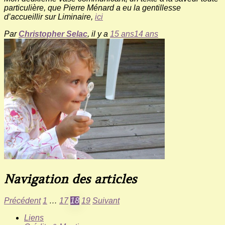
particulière, que Pierre Ménard a eu la gentillesse
d’accueillir sur Liminaire,
ici
Par
Christopher Selac
, il y a
15 ans
14 ans
Navigation des articles
Précédent
1
…
17
18
19
Suivant
Liens