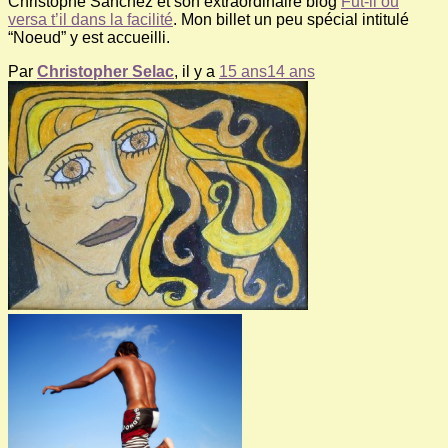
Christophe Sanchez et son extraordinaire blog
Fut-il ou
versa t’il dans la facilité
. Mon billet un peu spécial intitulé
“Noeud” y est accueilli.
Par
Christopher Selac
, il y a
15 ans
14 ans