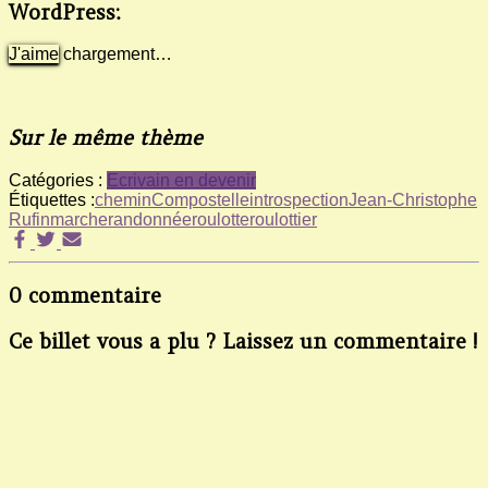
WordPress:
J'aime
chargement…
Sur le même thème
Catégories :
Ecrivain en devenir
Étiquettes :
chemin
Compostelle
introspection
Jean-Christophe
Rufin
marche
randonnée
roulotte
roulottier
0 commentaire
Ce billet vous a plu ? Laissez un commentaire !