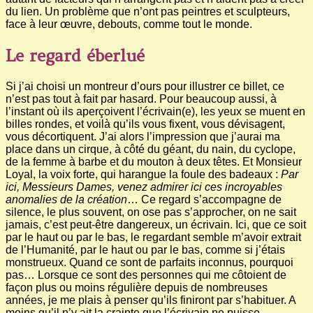
du lien. Un problème que n’ont pas peintres et sculpteurs,
face à leur œuvre, debouts, comme tout le monde.
Le regard éberlué
Si j’ai choisi un montreur d’ours pour illustrer ce billet, ce
n’est pas tout à fait par hasard. Pour beaucoup aussi, à
l’instant où ils aperçoivent l’écrivain(e), les yeux se muent en
billes rondes, et voilà qu’ils vous fixent, vous dévisagent,
vous décortiquent. J’ai alors l’impression que j’aurai ma
place dans un cirque, à côté du géant, du nain, du cyclope,
de la femme à barbe et du mouton à deux têtes.
Et Monsieur
Loyal, la voix forte, qui harangue la foule des badeaux :
Par
ici, Messieurs Dames, venez admirer ici ces incroyables
anomalies de la création
… Ce regard s’accompagne de
silence, le plus souvent, on ose pas s’approcher, on ne sait
jamais, c’est peut-être dangereux, un écrivain. Ici, que ce soit
par le haut ou par le bas, le regardant semble m’avoir extrait
de l’Humanité, par le haut ou par le bas, comme si j’étais
monstrueux. Quand ce sont de parfaits inconnus, pourquoi
pas… Lorsque ce sont des personnes qui me côtoient de
façon plus ou moins régulière depuis de nombreuses
années, je me plais à penser qu’ils finiront par s’habituer. A
moins qu’il n’y ait la crainte que l’écrivain ne puisse