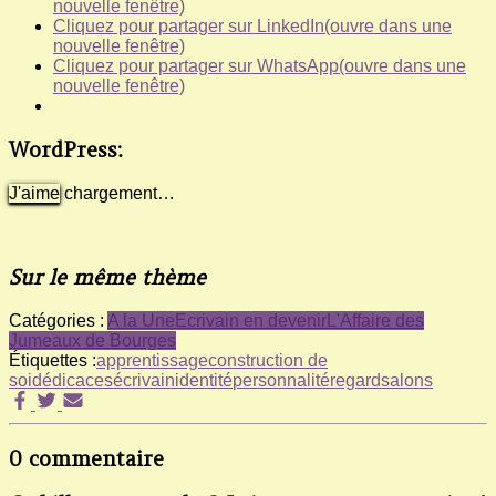
nouvelle fenêtre)
Cliquez pour partager sur LinkedIn(ouvre dans une
nouvelle fenêtre)
Cliquez pour partager sur WhatsApp(ouvre dans une
nouvelle fenêtre)
WordPress:
J'aime
chargement…
Sur le même thème
Catégories :
A la Une
Ecrivain en devenir
L'Affaire des
Jumeaux de Bourges
Étiquettes :
apprentissage
construction de
soi
dédicaces
écrivain
identité
personnalité
regard
salons
0 commentaire