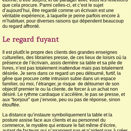
que cela procure. Parmi celles-ci, et c’est le sujet
d’aujourd’hui, être regardé comme un écrivain est une
véritable expérience, à laquelle je peine parfois encore à
m’habituer, pour diverses raisons qui dépendent beaucoup
du regard affronté.
Le regard fuyant
Il est plutôt le propre des clients des grandes enseignes
culturelles, des librairies presse, de ces lieux de loisirs où la
présence de l’écrivain, assis derrière sa table et sa pile de
livres, n’est pas totalement inattendue mais pas totalement
désirée. Je sens dans ce regard un peu détourné, furtif, la
gêne que procure cette intrusion subie dans un espace
familier, où moi, l’étranger, je risque de détourner de son
objectif premier le ou la cliente, de forcer à un achat non
désiré. Le rythme cardiaque s’accélère, le pas se presse, et
aux “bonjour” que j’envoie, peu ou pas de réponse, sinon
étouffée.
La distance qu’instaure symboliquement la table et la
posture assise face aux clients et au personnel du
commerce, le mystère qui entoure le fait même d’écrire,
autant de facteurs qui n’arrangent pas et n’aident pas à créer