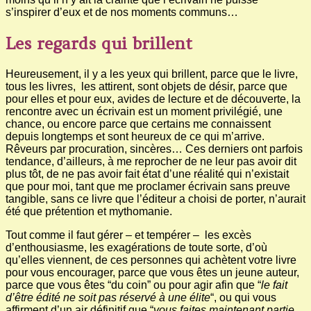
s’inspirer d’eux et de nos moments communs…
Les regards qui brillent
Heureusement, il y a les yeux qui brillent, parce que le livre,
tous les livres, les attirent, sont objets de désir, parce que
pour elles et pour eux, avides de lecture et de découverte, la
rencontre avec un écrivain est un moment privilégié, une
chance, ou encore parce que certains me connaissent
depuis longtemps et sont heureux de ce qui m’arrive.
Rêveurs par procuration, sincères… Ces derniers ont parfois
tendance, d’ailleurs, à me reprocher de ne leur pas avoir dit
plus tôt, de ne pas avoir fait état d’une réalité qui n’existait
que pour moi, tant que me proclamer écrivain sans preuve
tangible, sans ce livre que l’éditeur a choisi de porter, n’aurait
été que prétention et mythomanie.
Tout comme il faut gérer – et tempérer – les excès
d’enthousiasme, les exagérations de toute sorte, d’où
qu’elles viennent, de ces personnes qui achètent votre livre
pour vous encourager, parce que vous êtes un jeune auteur,
parce que vous êtes “du coin” ou pour agir afin que “
le fait
d’être édité ne soit pas réservé à une élite
“, ou qui vous
affirment d’un air définitif que “
vous faites maintenant partie