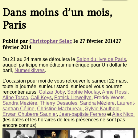
Dans moins d’un mois,
Paris
Publié par
Christopher Selac
le
27 février 2014
27
février 2014
Du 21 au 24 mars se déroulera le
Salon du livre de Paris
,
auquel participe mon éditeur numérique pour Un dollar le
baril,
Numeriklivres
.
L’occasion pour moi de vous retrouver le samedi 22 mars,
toute la journée, sur leur stand, sur lequel vous pourrez
rencontrer aussi
Gulzar Joby
,
Sophie Moulay
,
Anne Rossi
,
Aline Tosca
,
Cali Keys
,
Patrick Llewellyn
,
Freddy Woets
,
Sandra Mézière
,
Thierry Desaules
,
Sandra Mézière
,
Laurent-
santran Céline
,
Christine Machureau
,
Sylvie Kaufhold
,
Erwan Chuberre Saunier
,
Jean-baptiste Ferrero
et
Alex Nicol
(les dates et les horaires de leurs présences ne sont pas
encore connus).