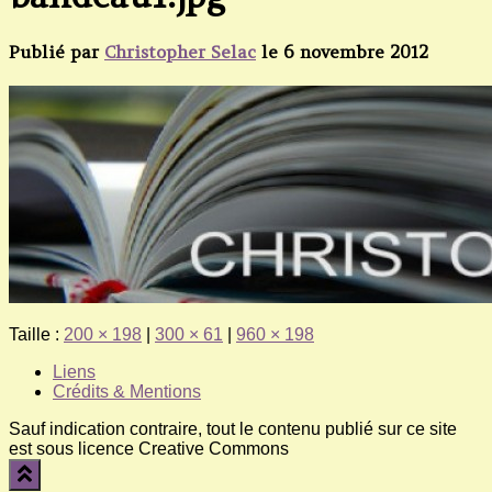
Publié par
Christopher Selac
le
6 novembre 2012
Taille :
200 × 198
|
300 × 61
|
960 × 198
Liens
Crédits & Mentions
Sauf indication contraire, tout le contenu publié sur ce site
est sous licence Creative Commons