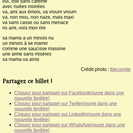
oui, ose sans carême
avec nuées moirées
va, ami aux émois, va vroum vroum
va, non mou, non naze, mais maxi
va sans casse ou sans menace
ris ami, vois mon rire
sa mama a un minois nu
un minois à se marrer
comme une saucisse massive
une arme sans misères
sa mama va ainsi
Crédit photo :
fdecomite
Partagez ce billet !
Cliquez pour partager sur Facebook(ouvre dans une
nouvelle fenêtre)
Cliquez pour partager sur Twitter(ouvre dans une
nouvelle fenêtre)
Cliquez pour partager sur LinkedIn(ouvre dans une
nouvelle fenêtre)
Cliquez pour partager sur WhatsApp(ouvre dans une
nouvelle fenêtre)