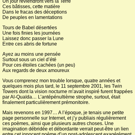
Un jour reviendront vers la Terre
Ces bâtisses, cette matière
Dans le fracas des déceptions
De peuples en lamentations
Tours de Babel désertées
Une fois finies les journées
Laissez donc passer la Lune
Entre ces abris de fortune
Ayez au moins une pensée
Surtout sous un ciel d’été
Pour ces étoiles cachées (un peu)
Aux regards de deux amoureux
Vous comprenez mon trouble lorsque, quatre années et
quelques mois plus tard, le 11 septembre 2001, les Twin
Towers dont la vision nocturne m’avait inspiré furent frappées
par Al-Quaïda… L’antépénultième strophe, surtout, était
finalement particulièrement prémonitoire.
Mais revenons en 1997… A l’époque, je tenais une petite
page personnelle sur Internet, et j’y publiais régulièrement
ces poèmes, ainsi que plusieurs autres choses. Une
imagination débridée et débordante verrait peut-être un lien
entre cet innocent poème d’un post-adolescent exagérément