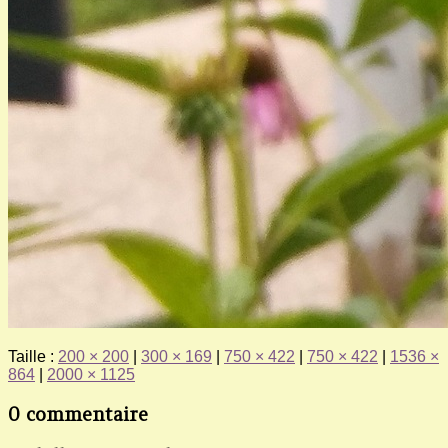
Taille :
200 × 200
|
300 × 169
|
750 × 422
|
750 × 422
|
1536 ×
864
|
2000 × 1125
0 commentaire