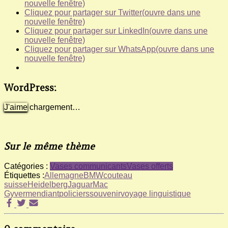
nouvelle fenêtre)
Cliquez pour partager sur Twitter(ouvre dans une
nouvelle fenêtre)
Cliquez pour partager sur LinkedIn(ouvre dans une
nouvelle fenêtre)
Cliquez pour partager sur WhatsApp(ouvre dans une
nouvelle fenêtre)
WordPress:
J'aime
chargement…
Sur le même thème
Catégories :
Vases communicants
Vases offerts
Étiquettes :
Allemagne
BMW
couteau
suisse
Heidelberg
Jaguar
Mac
Gyver
mendiant
policiers
souvenir
voyage linguistique