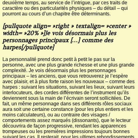
deuxième temps, au service de l’intrigue, par ces traits de
caractère ou des particularités physiques – du détail – qui
pourront au cours d’un chapitre être déterminants.
[pullquote align= »right » textalign= »center »
width= »20% »]Je vois désormais plus les
personnages principaux […] comme des
harpes[/pullquote]
La personnalité prend donc petit à petit le pas sur la
personne, avec une plus grande richesse et une plus grande
complexité. Je vois désormais plus les personnages
principaux – les anciens, que vous retrouverez je l’espère
avec plaisir, et à plus forte raison les nouveaux – comme des
harpes : suivant les situations, suivant les lieux, suivant leurs
interlocuteurs, des cordes différentes de l’instrument qu’ils
deviennent sous la main de l’écrivain seront sollicitées. De
fait, un même personnage dans ses différents rôles sociaux
aura soit une certaine constance (pour les plus entiers et les
moins calculateurs), ou au contraire des visages /
comportements assez marqués (dissonants), que le lecteur
découvrira de façon progressive, rendant les apparences
trompeuses ou les premières impressions toujours bonnes
suivant les cas. Il resterait, pour les ultimes rebondissements,