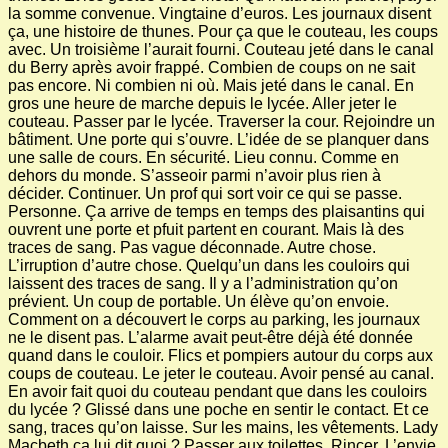
la somme convenue. Vingtaine d’euros. Les journaux disent
ça, une histoire de thunes. Pour ça que le couteau, les coups
avec. Un troisième l’aurait fourni. Couteau jeté dans le canal
du Berry après avoir frappé. Combien de coups on ne sait
pas encore. Ni combien ni où. Mais jeté dans le canal. En
gros une heure de marche depuis le lycée. Aller jeter le
couteau. Passer par le lycée. Traverser la cour. Rejoindre un
bâtiment. Une porte qui s’ouvre. L’idée de se planquer dans
une salle de cours. En sécurité. Lieu connu. Comme en
dehors du monde. S’asseoir parmi n’avoir plus rien à
décider. Continuer. Un prof qui sort voir ce qui se passe.
Personne. Ça arrive de temps en temps des plaisantins qui
ouvrent une porte et pfuit partent en courant. Mais là des
traces de sang. Pas vague déconnade. Autre chose.
L’irruption d’autre chose. Quelqu’un dans les couloirs qui
laissent des traces de sang. Il y a l’administration qu’on
prévient. Un coup de portable. Un élève qu’on envoie.
Comment on a découvert le corps au parking, les journaux
ne le disent pas. L’alarme avait peut-être déjà été donnée
quand dans le couloir. Flics et pompiers autour du corps aux
coups de couteau. Le jeter le couteau. Avoir pensé au canal.
En avoir fait quoi du couteau pendant que dans les couloirs
du lycée ? Glissé dans une poche en sentir le contact. Et ce
sang, traces qu’on laisse. Sur les mains, les vêtements. Lady
Macbeth ça lui dit quoi ? Passer aux toilettes. Rincer. L’envie