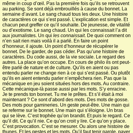
même in coup d’œil. Pas la première fois qu’ils se retrouvent
au parking. Se sont déjà embrouillés à cause du bonnet. La
semaine d’avant. Le sang chaud tous les deux. Une histoire
de caractères ce qui s’est passé. L’explication est simple. Et
chacun peut greffer ce qu’il souhaite. De jeunesse, de vitalité
ou d’exotisme. Le sang chaud. Un qui les connaissait l’a dit
aux journalistes. Un qui
les
connaissait
. De quoi comment on
n’en sait rien mais voilà il a parlé. En faire un point
d’honneur, il ajoute. Un point d’honneur de récupérer le
bonnet. De le garder, de pas céder. Pas qu’une histoire de
caractères. Du code aussi, de la vie sociale. Le regard des
autres. La place qu’on occupe. En cours de philo ils ont peut-
être parlé de nature et de culture. Qu’ils en aient ou pas
entendu parler ne change rien à ce qui s’est passé. Ou plutôt
qu’ils en aient entendu parler n’empêchera rien. Pas que la
mécanique en jeu soient situées hors des mots. Au contraire.
Cette mécanique-là passe aussi par les mots. S’y enracine.
Je te prends ton bonnet. Tu me le prêtes. Et s’il était à moi
maintenant ? Ce sont d’abord des mots. Des mots de gosse.
Des mots pour gamineries. Un geste peut-être. Une main qui
se referme sur le bonnet. Une main qui s’éloigne. Un bras
qui se lève. C’est trophée qu’on brandit. Et puis le regard. Ce
qu’il dit. Ce qu’il nie. Ce qu’on croit y lire. Ce qu’on y place.
C’est provocation. C’est se mesurer. Ou alors une histoire de
thunes. Et les gestes et les mots. Qu’il faut tenir parole, payer