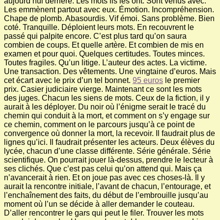
aujourd’hui derrière. Les mots ils les ont. Sont venus avec.
Les emmènent partout avec eux. Émotion. Incompréhension.
Chape de plomb. Abasourdis. Vif émoi. Sans problème. Bien
coté. Tranquille. Déploient leurs mots. En recouvrent le
passé qui palpite encore. C’est plus tard qu’on saura
combien de coups. Et quelle artère. Et combien de mis en
examen et pour quoi. Quelques certitudes. Toutes minces.
Toutes fragiles. Qu’un litige. L’auteur des actes. La victime.
Une transaction. Des vêtements. Une vingtaine d’euros. Mais
cet écart avec le prix d’un tel bonnet.
95 euros
le premier
prix. Casier judiciaire vierge. Maintenant ce sont les mots
des juges. Chacun les siens de mots. Ceux de la fiction, il y
aurait à les déployer. Du noir où l’énigme serait le tracé du
chemin qui conduit à la mort, et comment on s’y engage sur
ce chemin, comment on le parcours jusqu’à ce point de
convergence où donner la mort, la recevoir. Il faudrait plus de
lignes qu’ici. Il faudrait présenter les acteurs. Deux élèves du
lycée, chacun d’une classe différente. Série générale. Série
scientifique. On pourrait jouer là-dessus, prendre le lecteur à
ses clichés. Que c’est pas celui qu’on attend qui. Mais ça
n’avancerait à rien. Et on joue pas avec ces choses-là. Il y
aurait la rencontre initiale, l’avant de chacun, l’entourage, et
l’enchaînement des faits, du début de l’embrouille jusqu’au
moment où l’un se décide à aller demander le couteau.
D’aller rencontrer le gars qui peut le filer. Trouver les mots