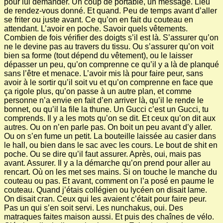
pour lui demander. Un coup de portable, un message. Lieu
de rendez-vous donné. Et quand. Peu de temps avant d’aller
se friter ou juste avant. Ce qu’on en fait du couteau en
attendant. L’avoir en poche. Savoir quels vêtements.
Combien de fois vérifier des doigts s’il est là. S’assurer qu’on
ne le devine pas au travers du tissu. Ou s’assurer qu’on voit
bien sa forme (tout dépend du vêtement), ou le laisser
dépasser un peu, qu’on comprenne ce qu’il y a là de planqué
sans l’être et menace. L’avoir mis là pour faire peur, sans
avoir à le sortir qu’il soit vu et qu’on comprenne en face que
ça rigole plus, qu’on passe à un autre plan, et comme
personne n’a envie en fait d’en arriver là, qu’il le rende le
bonnet, ou qu’il la file la thune. Un Gucci c’est un Gucci, tu
comprends. Il y a les mots qu’on se dit. Et ceux qu’on dit aux
autres. Ou on n’en parle pas. On boit un peu avant d’y aller.
Ou on s’en fume un petit. La bouteille laissée au casier dans
le hall, ou bien dans le sac avec les cours. Le bout de shit en
poche. Ou se dire qu’il faut assurer. Après, oui, mais pas
avant. Assurer. Il y a la démarche qu’on prend pour aller au
rencart. Où on les met ses mains. Si on touche le manche du
couteau ou pas. Et avant, comment on l’a posé en paume le
couteau. Quand j’étais collégien ou lycéen on disait lame.
On disait cran. Ceux qui les avaient c’était pour faire peur.
Pas un qui s’en soit servi. Les nunchakus, oui. Des
matraques faites maison aussi. Et puis des chaînes de vélo.