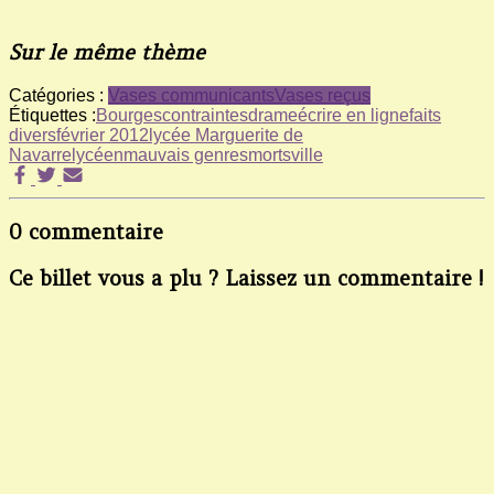
Sur le même thème
Catégories :
Vases communicants
Vases reçus
Étiquettes :
Bourges
contraintes
drame
écrire en ligne
faits
divers
février 2012
lycée Marguerite de
Navarre
lycéen
mauvais genres
morts
ville
0 commentaire
Ce billet vous a plu ? Laissez un commentaire !