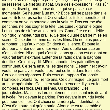
se resserre. Le filet qui s’abat. On a des expressions. Pas sûr
qu’elles disent grand-chose de ce qui se passe à ce
moment-là. Se heurter à un mur ? Et ce qui se passe dans le
corps. Si le corps se tend. Ou si relâche. Et les menottes. Et
comment on vous pousse dans la voiture. Dos courbe tête
penchée, ne pas cogner la tête. Les curieux qu’on éloigne.
Les coups de sirène aux carrefours. Connaître ce qui défile.
Voir quoi ? Moteur qui braille. Se dire qu’une part de mise en
scène. Ou se dire comme dans les films. Ou ne plus pouvoir
remonter jusqu’aux mots. En deçà du silence. Et toute la
douleur à tenter de remonter vers. Vers quelle surface on
n’en sait rien. Ni de quoi c’est fait dans quoi on est et dont on
voudrait tant s’extraire. Entendre la radio dans la bagnole
des flics. Ce qui s’y dit. Même l’anodin des patrouilles qui
continuent. Ce sera ensuite les questions. Déterminer : avoir
voulu ne pas avoir voulu tuer. Tout se tient dans les mots.
Ceux de ses réponses. Puis ceux du rapport d’autopsie.
Homicide volontaire. Trente ans. Ce qu’il risque. Le gars mort
au bloc opératoire. Ça il n’en sait rien encore. Il y a eu les
pompiers, les flics. Des sirènes. Un brancard. Des
journalistes. Mais plus tard seulement. Ils se sont mis devant
le lycée. Pas devant le parking. Pas devant le mur du lycée
pour jeunes filles. Ont choisi un arrière-plan identifiable.
C’est d’aujourd’hui qu’on parle. Alors que ça ressemble à