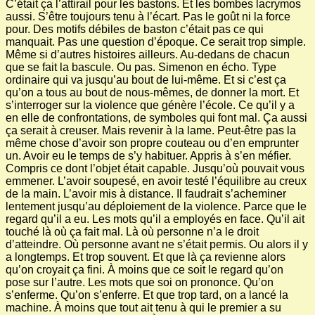
C’était ça l’attirail pour les bastons. Et les bombes lacrymos
aussi. S’être toujours tenu à l’écart. Pas le goût ni la force
pour. Des motifs débiles de baston c’était pas ce qui
manquait. Pas une question d’époque. Ce serait trop simple.
Même si d’autres histoires ailleurs. Au-dedans de chacun
que se fait la bascule. Ou pas. Simenon en écho. Type
ordinaire qui va jusqu’au bout de lui-même. Et si c’est ça
qu’on a tous au bout de nous-mêmes, de donner la mort. Et
s’interroger sur la violence que génère l’école. Ce qu’il y a
en elle de confrontations, de symboles qui font mal. Ça aussi
ça serait à creuser. Mais revenir à la lame. Peut-être pas la
même chose d’avoir son propre couteau ou d’en emprunter
un. Avoir eu le temps de s’y habituer. Appris à s’en méfier.
Compris ce dont l’objet était capable. Jusqu’où pouvait vous
emmener. L’avoir soupesé, en avoir testé l’équilibre au creux
de la main. L’avoir mis à distance. Il faudrait s’acheminer
lentement jusqu’au déploiement de la violence. Parce que le
regard qu’il a eu. Les mots qu’il a employés en face. Qu’il ait
touché là où ça fait mal. Là où personne n’a le droit
d’atteindre. Où personne avant ne s’était permis. Ou alors il y
a longtemps. Et trop souvent. Et que là ça revienne alors
qu’on croyait ça fini. À moins que ce soit le regard qu’on
pose sur l’autre. Les mots que soi on prononce. Qu’on
s’enferme. Qu’on s’enferre. Et que trop tard, on a lancé la
machine. À moins que tout ait tenu à qui le premier a su