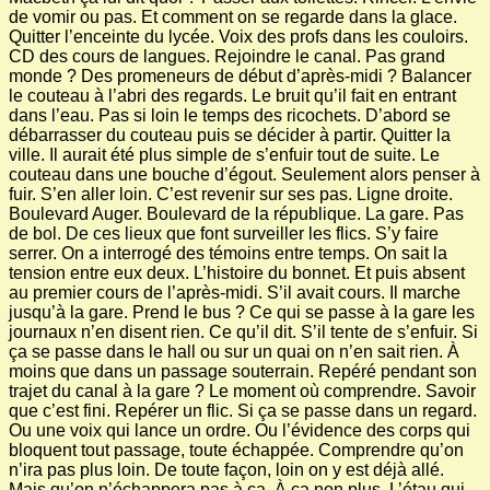
de vomir ou pas. Et comment on se regarde dans la glace.
Quitter l’enceinte du lycée. Voix des profs dans les couloirs.
CD des cours de langues. Rejoindre le canal. Pas grand
monde ? Des promeneurs de début d’après-midi ? Balancer
le couteau à l’abri des regards. Le bruit qu’il fait en entrant
dans l’eau. Pas si loin le temps des ricochets. D’abord se
débarrasser du couteau puis se décider à partir. Quitter la
ville. Il aurait été plus simple de s’enfuir tout de suite. Le
couteau dans une bouche d’égout. Seulement alors penser à
fuir. S’en aller loin. C’est revenir sur ses pas. Ligne droite.
Boulevard Auger. Boulevard de la république. La gare. Pas
de bol. De ces lieux que font surveiller les flics. S’y faire
serrer. On a interrogé des témoins entre temps. On sait la
tension entre eux deux. L’histoire du bonnet. Et puis absent
au premier cours de l’après-midi. S’il avait cours. Il marche
jusqu’à la gare. Prend le bus ? Ce qui se passe à la gare les
journaux n’en disent rien. Ce qu’il dit. S’il tente de s’enfuir. Si
ça se passe dans le hall ou sur un quai on n’en sait rien. À
moins que dans un passage souterrain. Repéré pendant son
trajet du canal à la gare ? Le moment où comprendre. Savoir
que c’est fini. Repérer un flic. Si ça se passe dans un regard.
Ou une voix qui lance un ordre. Ou l’évidence des corps qui
bloquent tout passage, toute échappée. Comprendre qu’on
n’ira pas plus loin. De toute façon, loin on y est déjà allé.
Mais qu’on n’échappera pas à ça. À ça non plus. L’étau qui