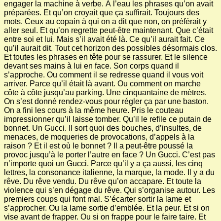
engager la machine à verbe. À l’eau les phrases qu’on avait
préparées. Et qu’on croyait que ça suffirait. Toujours des
mots. Ceux au copain à qui on a dit que non, on préférait y
aller seul. Et qu’on regrette peut-être maintenant. Que c’était
entre soi et lui. Mais s’il avait été là. Ce qu’il aurait fait. Ce
qu’il aurait dit. Tout cet horizon des possibles désormais clos.
Et toutes les phrases en tête pour se rassurer. Et le silence
devant ses mains à lui en face. Son corps quand il
s’approche. Ou comment il se redresse quand il vous voit
arriver. Parce qu’il était là avant. Ou comment on marche
côte à côte jusqu’au parking. Une cinquantaine de mètres.
On s’est donné rendez-vous pour régler ça par une baston.
On a fini les cours à la même heure. Pris le couteau
impressionner qu’il laisse tomber. Qu’il le refile ce putain de
bonnet. Un Gucci. Il sort quoi des bouches, d’insultes, de
menaces, de moqueries de provocations, d’appels à la
raison ? Et il est où le bonnet ? Il a peut-être poussé la
provoc jusqu’à le porter l’autre en face ? Un Gucci. C’est pas
n’importe quoi un Gucci. Parce qu’il y a ça aussi, les cinq
lettres, la consonance italienne, la marque, la mode. Il y a du
rêve. Du rêve vendu. Du rêve qu’on accapare. Et toute la
violence qui s’en dégage du rêve. Qui s’organise autour. Les
premiers coups qui font mal. S’écarter sortir la lame et
s’approcher. Ou la lame sortie d’emblée. Et la peur. Et si on
vise avant de frapper. Ou si on frappe pour le faire taire. Et