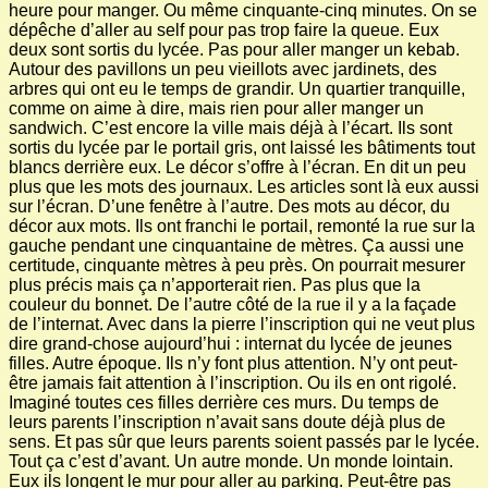
heure pour manger. Ou même cinquante-cinq minutes. On se
dépêche d’aller au self pour pas trop faire la queue. Eux
deux sont sortis du lycée. Pas pour aller manger un kebab.
Autour des pavillons un peu vieillots avec jardinets, des
arbres qui ont eu le temps de grandir. Un quartier tranquille,
comme on aime à dire, mais rien pour aller manger un
sandwich. C’est encore la ville mais déjà à l’écart. Ils sont
sortis du lycée par le portail gris, ont laissé les bâtiments tout
blancs derrière eux. Le décor s’offre à l’écran. En dit un peu
plus que les mots des journaux. Les articles sont là eux aussi
sur l’écran. D’une fenêtre à l’autre. Des mots au décor, du
décor aux mots. Ils ont franchi le portail, remonté la rue sur la
gauche pendant une cinquantaine de mètres. Ça aussi une
certitude, cinquante mètres à peu près. On pourrait mesurer
plus précis mais ça n’apporterait rien. Pas plus que la
couleur du bonnet. De l’autre côté de la rue il y a la façade
de l’internat. Avec dans la pierre l’inscription qui ne veut plus
dire grand-chose aujourd’hui : internat du lycée de jeunes
filles. Autre époque. Ils n’y font plus attention. N’y ont peut-
être jamais fait attention à l’inscription. Ou ils en ont rigolé.
Imaginé toutes ces filles derrière ces murs. Du temps de
leurs parents l’inscription n’avait sans doute déjà plus de
sens. Et pas sûr que leurs parents soient passés par le lycée.
Tout ça c’est d’avant. Un autre monde. Un monde lointain.
Eux ils longent le mur pour aller au parking. Peut-être pas