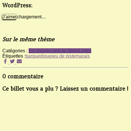
WordPress:
J'aime
chargement…
Sur le même thème
Catégories :
En chemin vers le 3ème
Livres
Étiquettes :
barque
digue
jeu de piste
marais
0 commentaire
Ce billet vous a plu ? Laissez un commentaire !